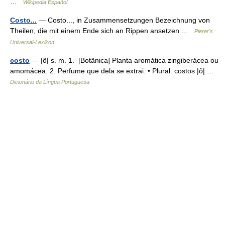
…
Wikipedia Español
Costo...
— Costo..., in Zusammensetzungen Bezeichnung von
Theilen, die mit einem Ende sich an Rippen ansetzen …
Pierer's
Universal-Lexikon
costo
— |ô| s. m. 1. [Botânica] Planta aromática zingiberácea ou
amomácea. 2. Perfume que dela se extrai. • Plural: costos |ô| …
Dicionário da Língua Portuguesa