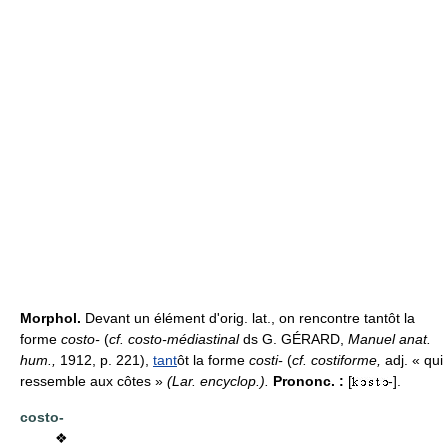
Morphol.
Devant un élément d'orig. lat., on rencontre tantôt la
forme
costo-
(
cf. costo-médiastinal
ds G. GÉRARD,
Manuel anat.
hum.,
1912, p. 221),
tant
ôt la forme
costi-
(
cf. costiforme,
adj. « qui
ressemble aux côtes »
(Lar. encyclop.).
Prononc. :
[
-].
costo-
❖