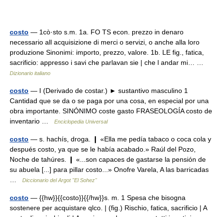
costo
— 1cò·sto s.m. 1a. FO TS econ. prezzo in denaro
necessario all acquisizione di merci o servizi, o anche alla loro
produzione Sinonimi: importo, prezzo, valore. 1b. LE fig., fatica,
sacrificio: appresso i savi che parlavan sie | che l andar mi… …
Dizionario italiano
costo
— I (Derivado de costar.) ► sustantivo masculino 1
Cantidad que se da o se paga por una cosa, en especial por una
obra importante. SINÓNIMO coste gasto FRASEOLOGÍA costo de
inventario …
Enciclopedia Universal
costo
— s. hachís, droga. ❙ «Ella me pedía tabaco o coca cola y
después costo, ya que se le había acabado.» Raúl del Pozo,
Noche de tahúres. ❙ «...son capaces de gastarse la pensión de
su abuela [...] para pillar costo...» Onofre Varela, A las barricadas
…
Diccionario del Argot "El Sohez"
costo
— {{hw}}{{costo}}{{/hw}}s. m. 1 Spesa che bisogna
sostenere per acquistare qlco. | (fig.) Rischio, fatica, sacrificio | A