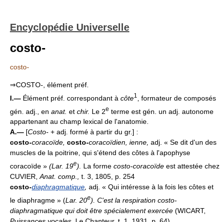
Encyclopédie Universelle
costo-
costo-
⇒COSTO-, élément préf.
1
I.—
Élément préf. correspondant à
côte
, formateur de composés
e
gén. adj., en
anat.
et
chir.
Le 2
terme est gén. un adj. autonome
appartenant au champ lexical de l'anatomie.
A.—
[
Costo-
+ adj. formé à partir du gr.] :
costo-
coracoïde,
costo-
coracoïdien, ienne
,
adj. « Se dit d'un des
muscles de la poitrine, qui s'étend des côtes à l'apophyse
e
coracoïde »
(
Lar. 19
).
La forme
costo-coracoïde
est attestée chez
CUVIER,
Anat. comp.,
t. 3, 1805, p. 254
costo-
diaphragmatique
,
adj. « Qui intéresse à la fois les côtes et
e
le diaphragme » (
Lar. 20
).
C'est la respiration costo-
diaphragmatique qui doit être spécialement exercée
(WICART,
Puissances vocales,
Le Chanteur, t. 1, 1931, p. 64)