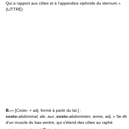
Qui a rapport aux côtes et à l'appendice xiphoïde du sternum »
(LITTRÉ)
B.—
[
Costo-
+ adj. formé à partir du lat.] :
costo-
abdominal, ale, aux ;
costo-
abdominien, ienne
,
adj. « Se dit
d'un muscle du bas-ventre, qui s'étend des côtes au raphé
e