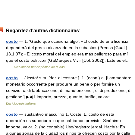
Regardez d'autres dictionnaires:
costo
— 1. ‘Gasto que ocasiona algo’: «El costo de una licencia
dependerá del precio alcanzado en la subasta» (Prensa [Guat.]
13.1.97); «El costo moral del empleo era más peligroso para mí
que el costo político» (GaMárquez Vivir [Col. 2002]). Este es el…
…
Diccionario panhispánico de dudas
costo
— / kɔsto/ s.m. [der. di costare ]. 1. (econ.) a. [l ammontare
monetario occorrente per produrre un bene o per fornire un
servizio: c. di fabbricazione, di manutenzione ; c. di produzione, di
gestione ] ▶◀ ‖ importo, prezzo, quanto, tariffa, valore …
Enciclopedia Italiana
costo
— sustantivo masculino 1. Coste: El costo de esta
operación es superior a lo que habíamos previsto. Sinónimo:
importe, valor. 2. (no contable) Uso/registro: jergal. Hachís: En
algunas zonas de la ciudad los niños te ofrecen costo por la calle