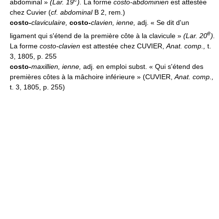
abdominal »
(
Lar. 19
).
La forme
costo-abdominien
est attestée
chez Cuvier (
cf. abdominal
B 2, rem.)
costo-
claviculaire,
costo-
clavien, ienne
,
adj. « Se dit d'un
e
ligament qui s'étend de la première côte à la clavicule »
(
Lar. 20
).
La forme
costo-clavien
est attestée chez CUVIER,
Anat. comp.,
t.
3, 1805, p. 255
costo-
maxillien, ienne
,
adj. en emploi subst. « Qui s'étend des
premières côtes à la mâchoire inférieure » (CUVIER,
Anat. comp.,
t. 3, 1805, p. 255)