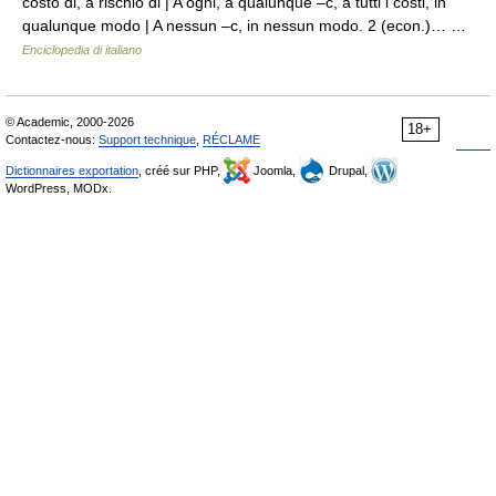
costo di, a rischio di | A ogni, a qualunque –c, a tutti i costi, in
qualunque modo | A nessun –c, in nessun modo. 2 (econ.)… …
Enciclopedia di italiano
© Academic, 2000-2026
18+
Contactez-nous:
Support technique
,
RÉCLAME
Dictionnaires exportation
, créé sur PHP,
Joomla,
Drupal,
WordPress, MODx.