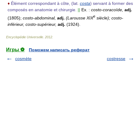
♦
Élément correspondant à côte, (lat.
costa
) servant à former des
composés en anatomie et chirurgie.
||
Ex. :
costo-coracoïde,
adj.
e
(1805);
costo-abdominal,
adj.
(Larousse XIX
siècle);
costo-
inférieur, costo-supérieur,
adj.
(1924).
Encyclopédie Universelle
.
2012
.
Игры ⚽
Поможем написать реферат
cosmète
costresse