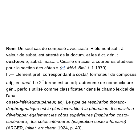
Rem.
Un seul cas de composé avec
costo-
+ élément suff. à
valeur de subst. est attesté ds la docum. et les dict. gén. :
costo
tome,
subst. masc. « Cisaille en acier à courbures étudiées
pour la section des côtes »
(
cf
. Méd. Biol.
t. 1 1970).
II.—
Élément préf. correspondant à
costal,
formateur de composés
e
adj., en
anat.
Le 2
terme est un adj. autonome de nomenclature
gén., parfois utilisé comme classificateur dans le champ lexical de
l'anat. :
costo-
inférieur/supérieur
,
adj.
Le type de respiration thoraco-
diaphragmatique est le plus favorable à la phonation. Il consiste à
développer également les côtes supérieures (inspiration costo-
supérieure), les côtes inférieures (inspiration costo-inférieure)
(ARGER,
Initiat. art chant,
1924, p. 40).