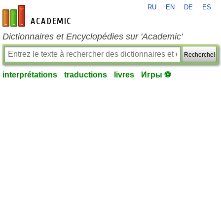
RU
EN
DE
ES
fr-academic.com
Dictionnaires et Encyclopédies sur 'Academic'
Recherche!
interprétations
traductions
livres
Игры ⚽